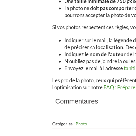
Une
taille minimale de 750 px
s
la photo ne doit
pas comporter 
pourrons accepter la photo de vo
Si vos photos respectent ces règles, 
Indiquer sur le mail, la
légende d
de préciser sa
localisation
. Des
Indiquez le
nom de l’auteur
de l
N’oubliez pas de joindre la ou les
Envoyez le mail à l’adresse
tahit
Les pro de la photo, ceux qui préfèren
l’optimisation sur notre
FAQ : Préparer 
Commentaires
Catégories :
Photo