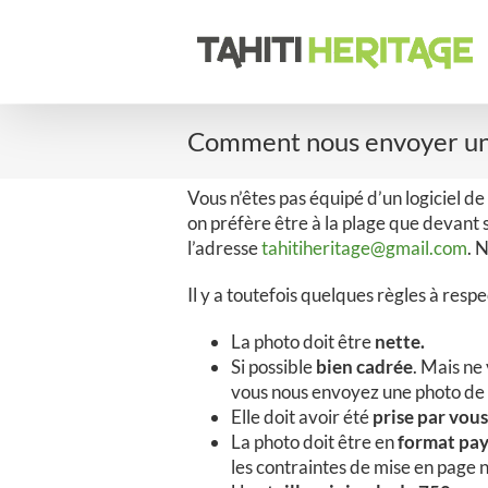
Passer
au
contenu
Comment nous envoyer un
Vous n’êtes pas équipé d’un logiciel de
on préfère être à la plage que devant s
l’adresse
tahitiheritage@gmail.com
. 
Il y a toutefois quelques règles à respe
La photo doit être
nette.
Si possible
bien cadrée
. Mais ne 
vous nous envoyez une photo de 
Elle doit avoir été
prise par vous
La photo doit être en
format pa
les contraintes de mise en page 