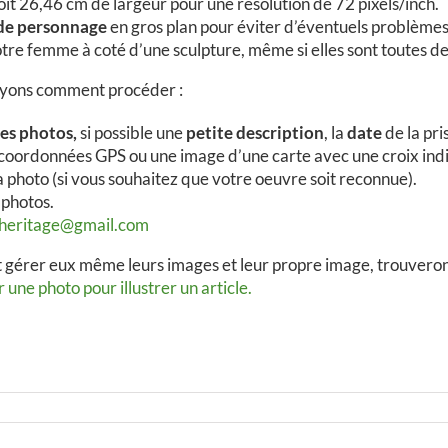
oit 26,46 cm de largeur pour une résolution de 72 pixels/inch.
de personnage
en gros plan pour éviter d’éventuels problèmes 
tre femme à coté d’une sculpture, même si elles sont toutes de
voyons comment procéder :
es photos,
si possible une
petite description
, la
date
de la pri
 coordonnées GPS ou une image d’une carte avec une croix indiq
a photo (si vous souhaitez que votre oeuvre soit reconnue).
 photos.
iheritage@gmail.com
t gérer eux même leurs images et leur propre image, trouveront
une photo pour illustrer un article.