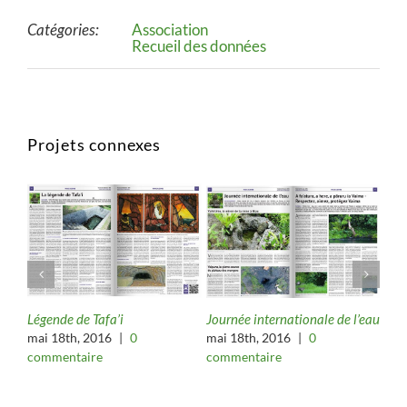
Catégories:
Association
Recueil des données
Projets connexes
sa
Légende de Tafa’i
Journée internationale de l’eau
Tet
Fak
mai 18th, 2016
|
0
mai 18th, 2016
|
0
mai
commentaire
commentaire
com