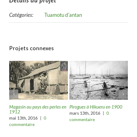
Détails du projet
Catégories:
Tuamotu d'antan
Projets connexes
Magasin au pays des perles en
Pirogues à Hikueru en 1900
Vil
1912
18
mars 13th, 2016
|
0
mai 13th, 2016
|
0
févr
commentaire
commentaire