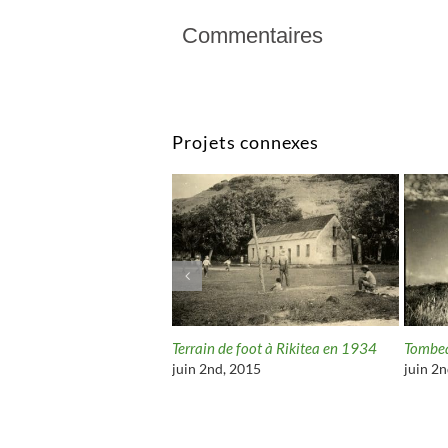
Commentaires
Projets connexes
oi de Rikitea en 1934
Terrain de foot à Rikitea en 1934
Tombea
h, 2016
juin 2nd, 2015
juin 2