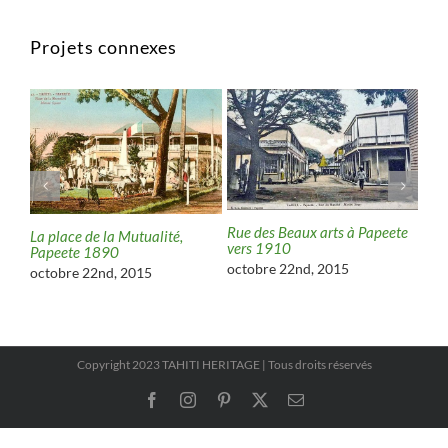
Projets connexes
Rue des Beaux arts à Papeete
La place de la Mutualité,
 en
Ave
vers 1910
Papeete 1890
18
octobre 22nd, 2015
octobre 22nd, 2015
oct
Copyright 2023 TAHITI HERITAGE | Tous droits réservés
Facebook
Instagram
Pinterest
X
Email