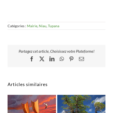
Catégories :
Mairie
,
Niau
,
Tupana
Partagez cet article, Choisissez votre Plateforme!
Facebook
X
LinkedIn
WhatsApp
Pinterest
Email
Articles similaires