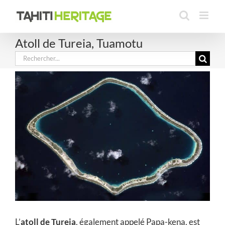
Passer
au
contenu
Atoll de Tureia, Tuamotu
Rechercher:
L’
atoll de Tureia
, également appelé Papa-kena, est