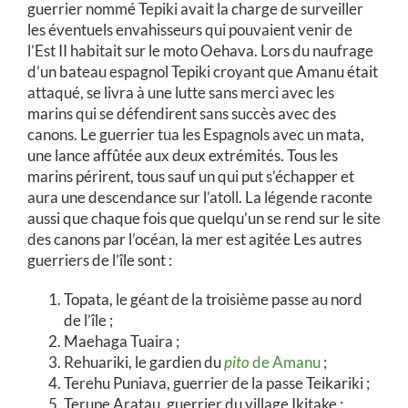
guerrier nommé Tepiki avait la charge de surveiller
les éventuels envahisseurs qui pouvaient venir de
l’Est II habitait sur le moto Oehava. Lors du naufrage
d’un bateau espagnol Tepiki croyant que Amanu était
attaqué, se livra à une lutte sans merci avec les
marins qui se défendirent sans succès avec des
canons. Le guerrier tua les Espagnols avec un mata,
une lance affûtée aux deux extrémités. Tous les
marins périrent, tous sauf un qui put s’échapper et
aura une descendance sur l’atoll. La légende raconte
aussi que chaque fois que quelqu’un se rend sur le site
des canons par l’océan, la mer est agitée Les autres
guerriers de l’île sont :
Topata, le géant de la troisième passe au nord
de l’île ;
Maehaga Tuaira ;
Rehuariki, le gardien du
pito
de Amanu
;
Terehu Puniava, guerrier de la passe Teikariki ;
Terupe Aratau, guerrier du village Ikitake ;