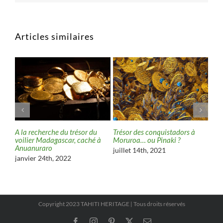
Articles similaires
sor
A la recherche du trésor du
Trésor des conquistadors à
Ato
voilier Madagascar, caché à
Moruroa… ou Pinaki ?
jui
Anuanuraro
juillet 14th, 2021
janvier 24th, 2022
Copyright 2023 TAHITI HERITAGE | Tous droits réservés
Facebook
Instagram
Pinterest
X
Email