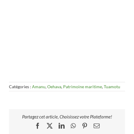
Catégories :
Amanu
,
Oehava
,
Patrimoine maritime
,
Tuamotu
Partagez cet article, Choisissez votre Plateforme!
Facebook
X
LinkedIn
WhatsApp
Pinterest
Email