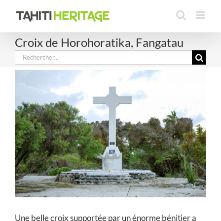
Passer
au
contenu
Croix de Horohoratika, Fangatau
Rechercher:
Une belle croix supportée par un énorme bénitier a