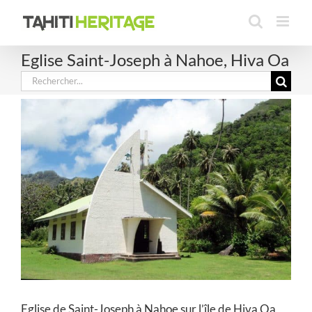
Passer
au
contenu
Eglise Saint-Joseph à Nahoe, Hiva Oa
Rechercher:
Eglise de Saint-Joseph à Nahoe sur l’île de Hiva Oa