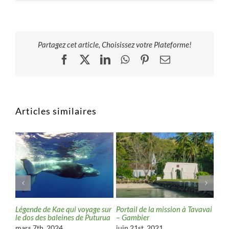
Partagez cet article, Choisissez votre Plateforme!
Facebook
X
LinkedIn
WhatsApp
Pinterest
Email
Articles similaires
Légende de Kae qui voyage sur
Portail de la mission à Tavavai
Miro
ux
le dos des baleines de Puturua
– Gambier
Kar
mars 7th, 2024
juin 21st, 2021
juin