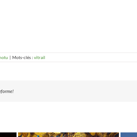
motu
|
Mots-clés :
vitrail
teforme!