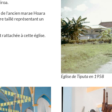
giroa.
t de l’ancien marae Hoara
rre taillé représentant un
t rattachée à cette église.
Eglise de Tiputa en 1958