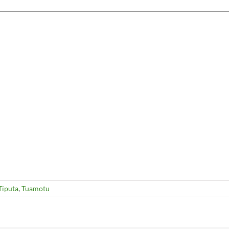
Tiputa
,
Tuamotu