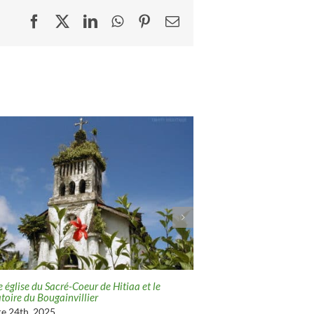
Facebook
X
LinkedIn
WhatsApp
Pinterest
Email
 église du Sacré-Coeur de Hitiaa et le
La chasse à la baleine à T
toire du Bougainvillier
mai 5th, 2022
e 24th, 2025