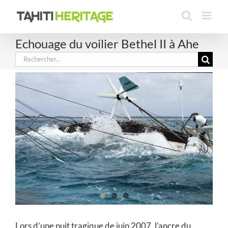
Passer
au
contenu
Echouage du voilier Bethel II à Ahe
Rechercher:
Lors d’une nuit tragique de juin 2007, l’ancre du