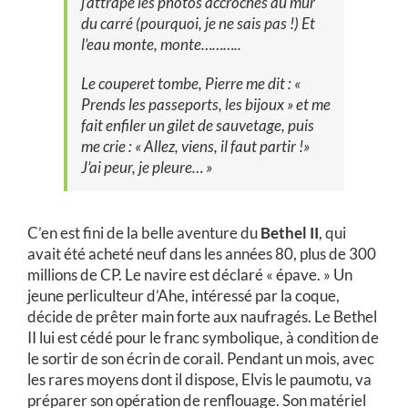
j’attrape les photos accrochés au mur
du carré (pourquoi, je ne sais pas !) Et
l’eau monte, monte………..
Le couperet tombe, Pierre me dit : «
Prends les passeports, les bijoux » et me
fait enfiler un gilet de sauvetage, puis
me crie : « Allez, viens, il faut partir !»
J’ai peur, je pleure… »
C’en est fini de la belle aventure du
Bethel II
, qui
avait été acheté neuf dans les années 80, plus de 300
millions de CP. Le navire est déclaré « épave. » Un
jeune perliculteur d’Ahe, intéressé par la coque,
décide de prêter main forte aux naufragés. Le Bethel
II lui est cédé pour le franc symbolique, à condition de
le sortir de son écrin de corail. Pendant un mois, avec
les rares moyens dont il dispose, Elvis le paumotu, va
préparer son opération de renflouage. Son matériel