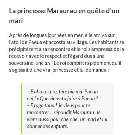
La princesse Maraurau en quête d’un
mari
Après de longues journées en mer, elle arriva sur
l’atoll de Paeua et accosta au village. Les habitants se
précipitèrent à sa rencontre et le roi s’empressa de la
recevoir avec le respect et l’égard dus à une
souveraine, une
arii
. Le roi comprit rapidement qu’il
s’agissait d’une vrai princesse et lui demanda :
– E aha te tere, tere hia mai Paeua
nei
? » Que viens-tu faire à Paeua ?
– E raga taua
!
je viens pour te
rencontrer !, répondit
Maraurau
. Je
viens aussi pour chercher un mari et lui
donner des enfants.