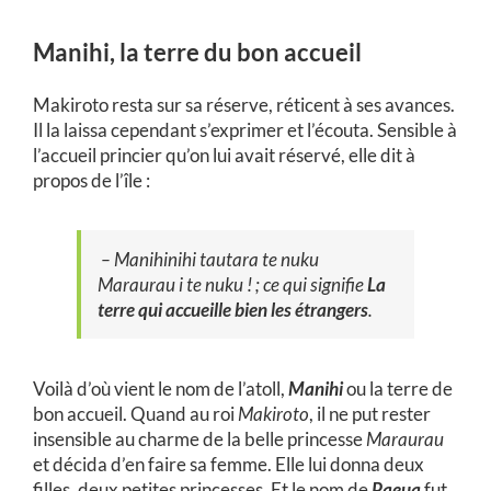
Manihi, la terre du bon accueil
Makiroto resta sur sa réserve, réticent à ses avances.
Il la laissa cependant s’exprimer et l’écouta. Sensible à
l’accueil princier qu’on lui avait réservé, elle dit à
propos de l’île :
–
Manihinihi tautara te nuku
Maraurau i te nuku
! ; ce qui signifie
La
terre qui accueille bien les étrangers
.
Voilà d’où vient le nom de l’atoll,
Manihi
ou la terre de
bon accueil. Quand au roi
Makiroto
, il ne put rester
insensible au charme de la belle princesse
Maraurau
et décida d’en faire sa femme. Elle lui donna deux
filles, deux petites princesses. Et le nom de
Paeua
fut