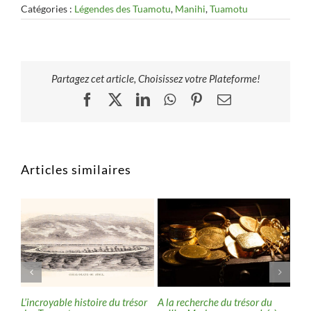
Catégories :
Légendes des Tuamotu
,
Manihi
,
Tuamotu
Partagez cet article, Choisissez votre Plateforme!
Facebook
X
LinkedIn
WhatsApp
Pinterest
Email
Articles similaires
L’incroyable histoire du trésor
A la recherche du trésor du
Tré