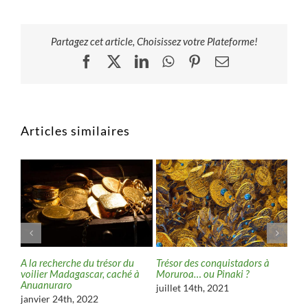
Partagez cet article, Choisissez votre Plateforme!
Facebook
X
LinkedIn
WhatsApp
Pinterest
Email
Articles similaires
sor
A la recherche du trésor du
Trésor des conquistadors à
Ato
voilier Madagascar, caché à
Moruroa… ou Pinaki ?
jui
Anuanuraro
juillet 14th, 2021
janvier 24th, 2022