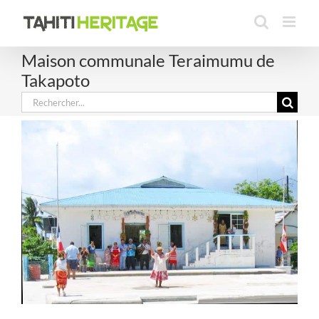
Passer
au
contenu
Maison communale Teraimumu de
Takapoto
Rechercher: