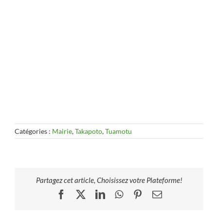
Catégories :
Mairie
,
Takapoto
,
Tuamotu
Partagez cet article, Choisissez votre Plateforme!
Facebook
X
LinkedIn
WhatsApp
Pinterest
Email