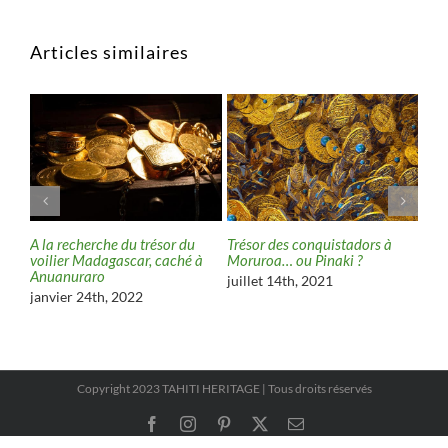
Articles similaires
sor
A la recherche du trésor du
Trésor des conquistadors à
Ato
voilier Madagascar, caché à
Moruroa… ou Pinaki ?
jui
Anuanuraro
juillet 14th, 2021
janvier 24th, 2022
Copyright 2023 TAHITI HERITAGE | Tous droits réservés
Facebook
Instagram
Pinterest
X
Email