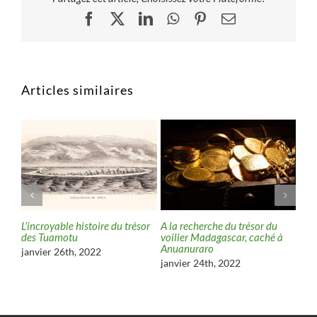
Facebook
X
LinkedIn
WhatsApp
Pinterest
Email
Articles similaires
L’incroyable histoire du trésor
A la recherche du trésor du
Tré
des Tuamotu
voilier Madagascar, caché à
Mor
Anuanuraro
janvier 26th, 2022
juil
janvier 24th, 2022