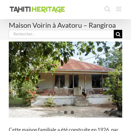
Passer
au
contenu
Maison Voirin à Avatoru – Rangiroa
Rechercher:
Cette maison familiale a été construite en 1926, par