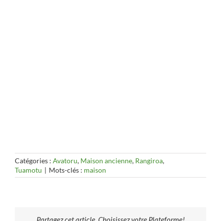
Catégories :
Avatoru
,
Maison ancienne
,
Rangiroa
,
Tuamotu
|
Mots-clés :
maison
Partagez cet article, Choisissez votre Plateforme!