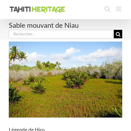
Passer
au
contenu
Sable mouvant de Niau
Rechercher:
Légende de Hiro