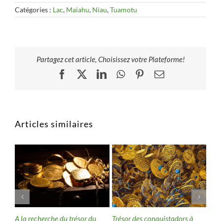
Catégories :
Lac
,
Maiahu
,
Niau
,
Tuamotu
Partagez cet article, Choisissez votre Plateforme!
Facebook
X
LinkedIn
WhatsApp
Pinterest
Email
Articles similaires
sor
A la recherche du trésor du
Trésor des conquistadors à
Ato