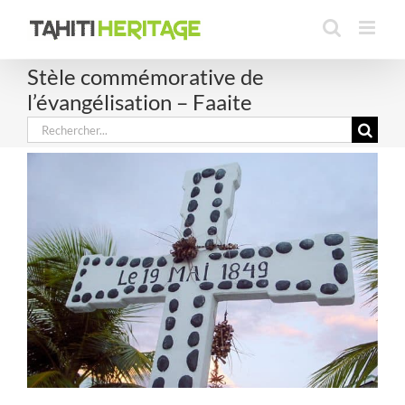
Passer
au
contenu
Stèle commémorative de
l’évangélisation – Faaite
Rechercher: