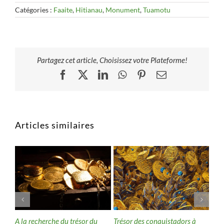
Catégories :
Faaite
,
Hitianau
,
Monument
,
Tuamotu
Partagez cet article, Choisissez votre Plateforme!
Facebook
X
LinkedIn
WhatsApp
Pinterest
Email
Articles similaires
sor
A la recherche du trésor du
Trésor des conquistadors à
Ato