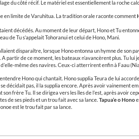
e du côté récif. Le matériel est essentiellement la roche calc
itue en limite de Varuhitua. La tradition orale raconte comment
étaient décédés. Au moment de leur départ, Hono et Tu entonn
eau de Tu s’appelait Tohoranui et celui de Hono, Mani.
i allaient disparaître, lorsque Hono entonna un hymne de son pays
. A partir de ce moment, les bateaux n’avancèrent plus. Tu lui je
d’elle-même des navires. Ceux-ci atterrirent enfin à Faau (Nia
entendre Hono qui chantait. Hono supplia Teura de lui accorde
 se décidait pas, il la supplia encore. Après avoir vainement 
 son frère Tu. Il se dirigea vers les îles de l’est, après avoir c
es de ses pieds et un trou fait avec sa lance.
Tapua’e o Hono
e
Honoe est le trou fait par sa lance.