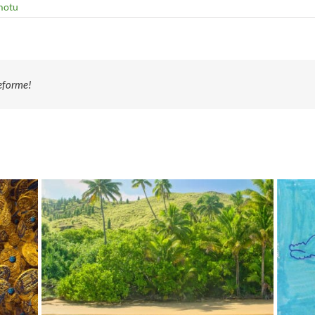
motu
teforme!