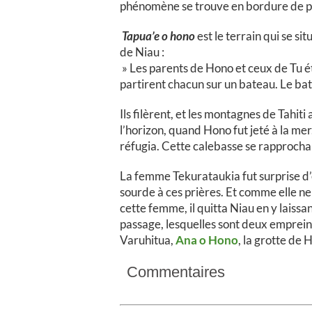
phénomène se trouve en bordure de plag
Tapua’e o hono
est le terrain qui se s
de Niau :
» Les parents de Hono et ceux de Tu 
partirent chacun sur un bateau. Le bat
Ils filèrent, et les montagnes de Tahit
l’horizon, quand Hono fut jeté à la mer
réfugia. Cette calebasse se rapprocha 
La femme Tekurataukia fut surprise d’
sourde à ces prières. Et comme elle ne
cette femme, il quitta Niau en y laissant
passage, lesquelles sont deux empreint
Varuhitua,
Ana o Hono
, la grotte de 
Commentaires