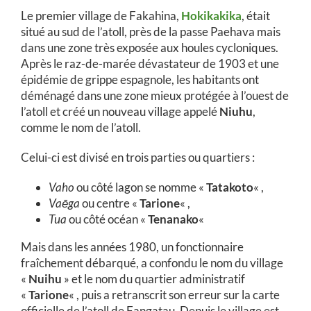
Le premier village de Fakahina,
Ho
kikakika
, était
situé au sud de l’atoll, près de la passe Paehava mais
dans une zone très exposée aux houles cycloniques.
Après le raz-de-marée dévastateur de 1903 et une
épidémie de grippe espagnole, les habitants ont
déménagé dans une zone mieux protégée à l’ouest de
l’atoll et créé un nouveau village appelé
Niuhu
,
comme le nom de l’atoll.
Celui-ci est divisé en trois parties ou quartiers :
Vaho
ou côté lagon se nomme «
Tatakoto
« ,
Vaēga
ou centre «
Tarione
« ,
Tua
ou côté océan «
Tenanako
«
Mais dans les années 1980, un fonctionnaire
fraîchement débarqué, a confondu le nom du village
«
Nuihu
» et le nom du quartier administratif
«
Tarione
« , puis a retranscrit son erreur sur la carte
officielle de l’atoll de Fangatau. Depuis le village est