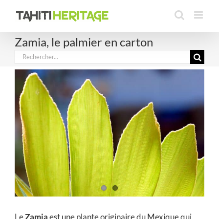
Passer
au
contenu
Zamia, le palmier en carton
Rechercher:
Le
Zamia
est une plante originaire du Mexique qui