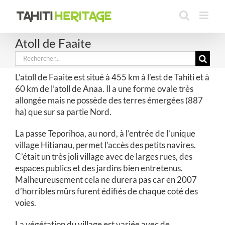
Passer
au
contenu
Atoll de Faaite
Rechercher:
L’atoll de Faaite est situé à 455 km à l’est de Tahiti et à
60 km de l’atoll de Anaa. Il a une forme ovale très
allongée mais ne possède des terres émergées (887
ha) que sur sa partie Nord.
La passe Teporihoa, au nord, à l’entrée de l’unique
village Hitianau, permet l’accès des petits navires.
C’était un très joli village avec de larges rues, des
espaces publics et des jardins bien entretenus.
Malheureusement cela ne durera pas car en 2007
d’horribles mûrs furent édifiés de chaque coté des
voies.
La végétation du village est variée avec de