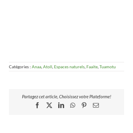
Catégories :
Anaa
,
Atoll
,
Espaces naturels
,
Faaite
,
Tuamotu
Partagez cet article, Choisissez votre Plateforme!
Facebook
X
LinkedIn
WhatsApp
Pinterest
Email