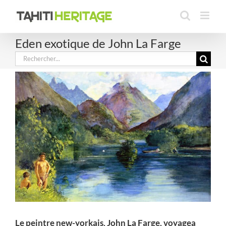
Passer
au
contenu
Eden exotique de John La Farge
Rechercher:
Le peintre new-yorkais, John La Farge, voyagea