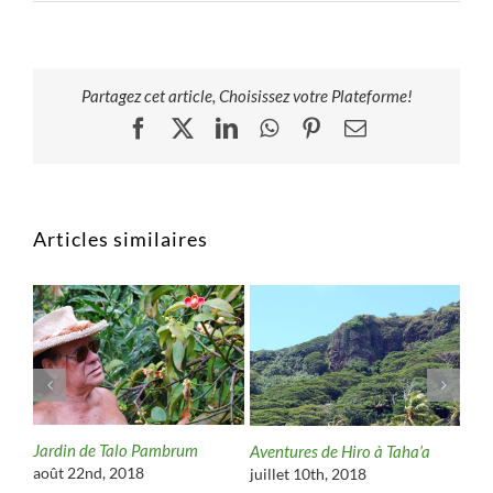
Partagez cet article, Choisissez votre Plateforme!
Facebook
X
LinkedIn
WhatsApp
Pinterest
Email
Articles similaires
emme
Jardin de Talo Pambrum
Tom
Aventures de Hiro à Taha’a
vie
août 22nd, 2018
juillet 10th, 2018
juin