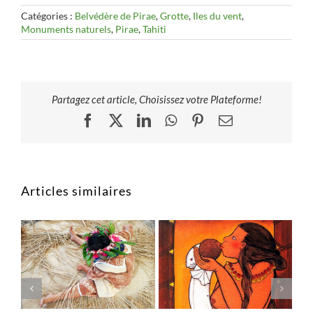
Catégories :
Belvédère de Pirae
,
Grotte
,
Iles du vent
,
Monuments naturels
,
Pirae
,
Tahiti
Partagez cet article, Choisissez votre Plateforme!
Facebook
X
LinkedIn
WhatsApp
Pinterest
Email
Articles similaires