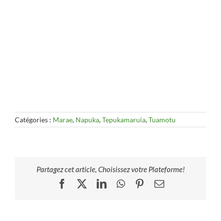
Catégories :
Marae
,
Napuka
,
Tepukamaruia
,
Tuamotu
Partagez cet article, Choisissez votre Plateforme!
Facebook
X
LinkedIn
WhatsApp
Pinterest
Email