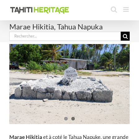
Passer
au
contenu
Marae Hikitia, Tahua Napuka
Rechercher:
Marae Hikitia
et à coté le Tahua Napuke, une grande