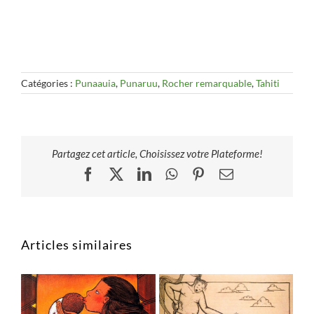
Catégories :
Punaauia
,
Punaruu
,
Rocher remarquable
,
Tahiti
Partagez cet article, Choisissez votre Plateforme!
Facebook
X
LinkedIn
WhatsApp
Pinterest
Email
Articles similaires