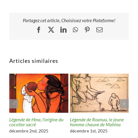
Partagez cet article, Choisissez votre Plateforme!
Facebook
X
LinkedIn
WhatsApp
Pinterest
Email
Articles similaires
,
Légende de Hina, l’origine du
Légende de Roanuu, le jeune
Lége
 la
cocotier sacré
homme chauve de Mahina
val
décembre 2nd, 2025
décembre 1st, 2025
nov