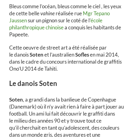
Bleus comme l’océan, bleus comme le ciel , les yeux
de cette belle
vahine
réalisée rue
Mgr Tepano
Jaussen
sur un pignon sur le coté de l’
école
philanthropique chinoise
a conquis les habitants de
Papeete.
Cette oeuvre de street art a été réalisée par
le danois
Soten
et l’australien
Sofles
en mai 2014,
dans le cadre du concours international de graffitis
Ono’U 2014 de Tahiti.
Le danois Soten
Soten
,
a grandi dans la banlieue de Copenhague
(Danemark) où il n’y avait rien à faire à part jouer au
football. Un ami lui fait découvrir le
graffiti dans
le milieu des années 90 et y trouve tout ce
qu’il cherchait en tant qu’adolescent, des couleurs
dans un monde gris, des aventures et une