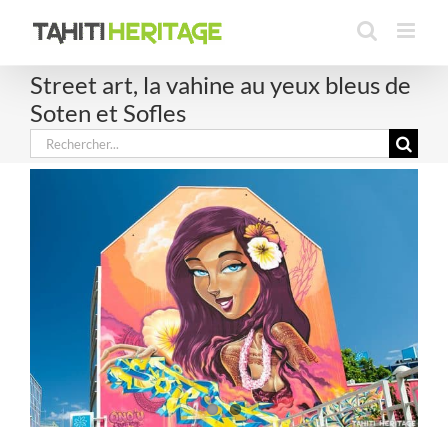
Passer
au
contenu
Street art, la vahine au yeux bleus de
Soten et Sofles
Rechercher: