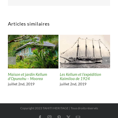
Articles similaires
i
Les Kellum et l’expédition
Lég
Maison et jardin Kellum
ea
Kaimiloa de 1924
Pap
d’Opunohu – Moorea
juillet 2nd, 2019
févr
juillet 2nd, 2019
Copyright 2023 TAHITI HERITAGE | Tous droits réservés
Facebook
Instagram
Pinterest
X
Email