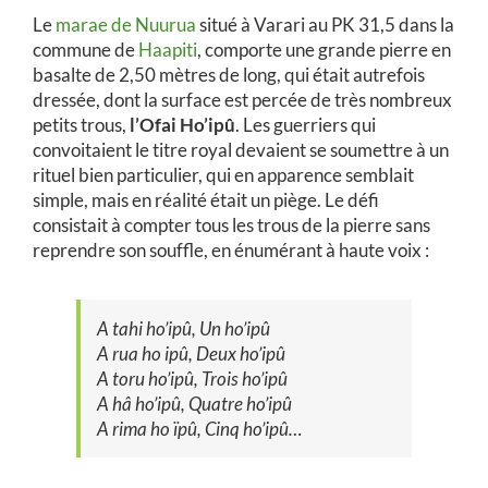
Le
marae de Nuurua
situé à Varari au PK 31,5 dans la
commune de
Haapiti
, comporte une grande pierre en
basalte de 2,50 mètres de long, qui était autrefois
dressée, dont la surface est percée de très nombreux
petits trous,
l’Ofai Ho’ipû
. Les guerriers qui
convoitaient le titre royal devaient se soumettre à un
rituel bien particulier, qui en apparence semblait
simple, mais en réalité était un piège. Le défi
consistait à compter tous les trous de la pierre sans
reprendre son souffle, en énumérant à haute voix :
A tahi ho’ipû, Un ho’ipû
A rua ho ipû, Deux ho’ipû
A toru ho’ipû, Trois ho’ipû
A hâ ho’ipû, Quatre ho’ipû
A rima ho ïpû, Cinq ho’ipû…