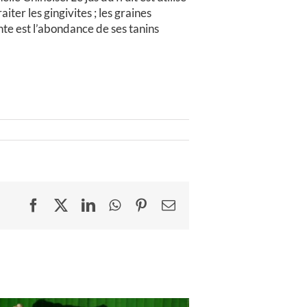
iter les gingivites ; les graines
ante est l’abondance de ses tanins
Facebook
X
LinkedIn
WhatsApp
Pinterest
Email