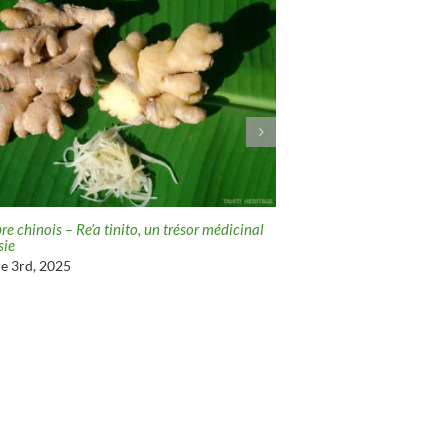
e chinois – Re’a tinito, un trésor médicinal
Citron vert de Tahiti, l’ine
sie
décembre 3rd, 2025
e 3rd, 2025