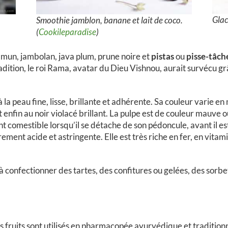
Glac
Smoothie jamblon, banane et lait de coco.
(
Cookileparadise
)
amun, jambolan, java plum, prune noire et
pistas
ou
pisse-tâch
tradition, le roi Rama, avatar du Dieu Vishnou, aurait survécu 
 la peau fine, lisse, brillante et adhérente. Sa couleur varie en
 enfin au noir violacé brillant. La pulpe est de couleur mauve o
ent comestible lorsqu’il se détache de son pédoncule, avant il 
ement acide et astringente. Elle est très riche en fer, en vitami
à confectionner des tartes, des confitures ou gelées, des sorbe
les fruits sont utilisés en pharmacopée ayurvédique et traditionne