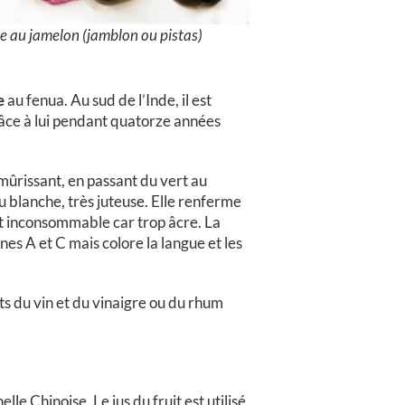
e au jamelon (jamblon ou pistas)
e
au fenua. Au sud de l’Inde, il est
grâce à lui pendant quatorze années
 mûrissant, en passant du vert au
u blanche, très juteuse. Elle renferme
est inconsommable car trop âcre. La
nes A et C mais colore la langue et les
ts du vin et du vinaigre ou du rhum
lle Chinoise. Le jus du fruit est utilisé