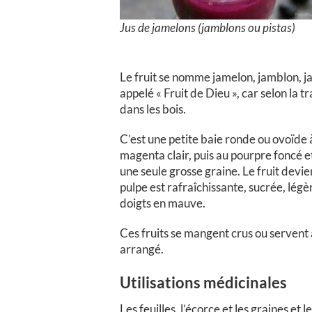
Jus de jamelons (jamblons ou pistas)
Le fruit se nomme jamelon, jamblon, j
appelé « Fruit de Dieu », car selon la 
dans les bois.
C’est une petite baie ronde ou ovoïde à
magenta clair, puis au pourpre foncé et
une seule grosse graine. Le fruit devi
pulpe est rafraîchissante, sucrée, légèr
doigts en mauve.
Ces fruits se mangent crus ou servent 
arrangé.
Utilisations médicinales
Les feuilles, l’écorce et les graines et 