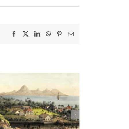
Facebook
X
LinkedIn
WhatsApp
Pinterest
Email