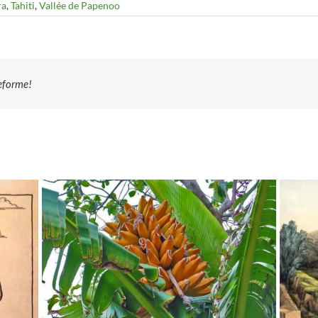
ra
,
Tahiti
,
Vallée de Papenoo
teforme!