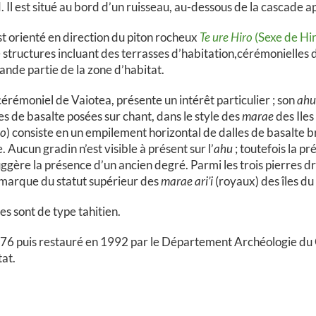
ud. Il est situé au bord d’un ruisseau, au-dessous de la cascade 
 orienté en direction du piton rocheux
Te ure Hiro
(Sexe de Hi
ze structures incluant des terrasses d’habitation,cérémonielles
nde partie de la zone d’habitat.
rémoniel de Vaiotea, présente un intérêt particulier ; son
ahu
es de basalte posées sur chant, dans le style des
marae
des Iles
o
) consiste en un empilement horizontal de dalles de basalte br
 Aucun gradin n’est visible à présent sur l’
ahu
; toutefois la p
ggère la présence d’un ancien degré. Parmi les trois pierres dr
la marque du statut supérieur des
marae ari’i
(royaux) des îles du
s sont de type tahitien.
1976 puis restauré en 1992 par le Département Archéologie du 
tat.