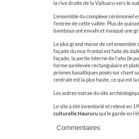
la rive droite de la Vaituaru vers le s
L’ensemble du complexe cérémoniel est
l’entrée de cette vallée. Plus de quin
bambous ont envahi et masqué une gra
Le plus grand
marae
de cet ensemble cé
façade du mur frontal est faite de dall
façade, la partie interne de l’
ahu
(le
pu
forme surélevée rectangulaire et plate.
prismes basaltiques posés sur chant su
centrale est la plus haute, ce qui est 
Les autres marae du site archéologique
Le site a été inventorié et relevé en 
culturelle Haururu
qui le garde en l’é
Commentaires