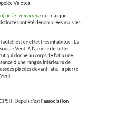
appelée Vaiotea.
ro) ou
Te-ivi-marama
qui marque
 distinctes ont été dénombrées mais les
(autel) est en effet très inhabituel. La
 sous le Vent. A l’arrière de cette
ut qui donne au corps de l’
ahu
une
résence d’une rangée intérieure de
essées placées devant l’ahu, la pierre
 Vent.
CPSH. Depuis c’est l’
association