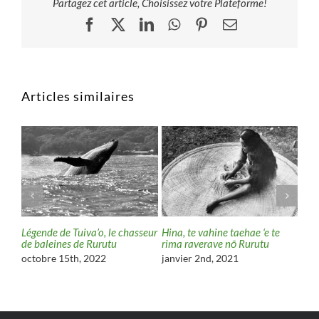
Partagez cet article, Choisissez votre Plateforme!
Facebook
X
LinkedIn
WhatsApp
Pinterest
Email
Articles similaires
oana
Légende de Tuiva’o, le chasseur
Pou
Hina, te vahine taehae ‘e te
de baleines de Rurutu
Mac
rima raverave nō Rurutu
amé
octobre 15th, 2022
janvier 2nd, 2021
juil