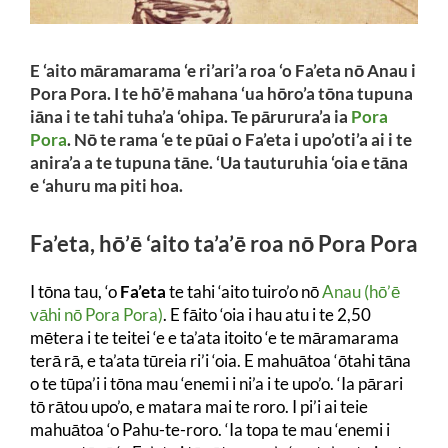
E ‘aito māramarama ‘e ri’ari’a roa ‘o Fa’eta nō Anau i
Pora Pora. I te hō’ē mahana ‘ua hōro’a tōna tupuna
iāna i te tahi tuha’a ‘ohipa. Te pārurura’a ia
Pora
Pora
. Nō te rama ‘e te pūai o Fa’eta i upo’oti’a ai i te
anira’a a te tupuna tāne. ‘Ua tauturuhia ‘oia e tāna
e ‘ahuru ma piti hoa.
Fa’eta, hō’ē ‘aito ta’a’ē roa nō Pora Pora
I tōna tau, ‘o
Fa’eta
te tahi ‘aito tuiro’o nō
Anau (hō’ē
vāhi nō Pora Pora)
. E fāito ‘oia i hau atu i te 2,50
mētera i te teitei ‘e e ta’ata itoito ‘e te māramarama
terā rā, e ta’ata tūreia ri’i ‘oia. E mahuātoa ‘ōtahi tāna
o te tūpa’i i tōna mau ‘enemi i ni’a i te upo’o. ‘Ia pārari
tō rātou upo’o, e matara
mai te roro. I pi’i ai teie
mahuātoa ‘o Pahu-te-roro. ‘Ia topa te mau ‘enemi i