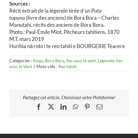
Sources :
Récit extrait de la légende tirée d’un
Puta
tupuna
(livre des anciens) de Bora Bora – Charles
Manutahi, récits des anciens de Bora Bora.
Photo : Paul-Émile Miot. Pêcheurs tahitiens, 1870
M.T. mars 2019
Hurihia nā roto i te reo tahiti e BOURGERIE Tearere
Catégories :
Anau
,
Bora Bora
,
Iles sous le vent
,
Légendes îles
sous le Vent
|
Mots-clés :
Reo tahiti
Partagez cet article, Choisissez votre Plateforme!
Facebook
X
LinkedIn
WhatsApp
Pinterest
Email