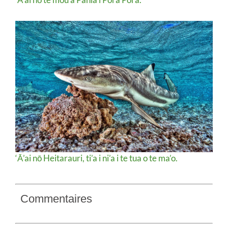
‘Ā’ai nō Heitarauri, ti’a i ni’a i te tua o te ma’o.
Commentaires