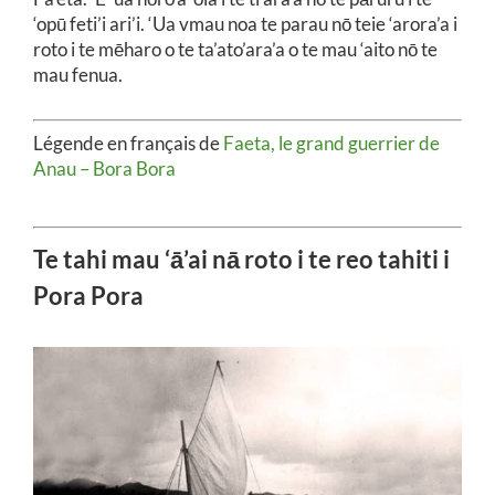
‘opū feti’i ari’i. ‘Ua vmau noa te parau nō teie ‘arora’a i
roto i te mēharo o te ta’ato’ara’a o te mau ‘aito nō te
mau fenua.
Légende en français de
Faeta, le grand guerrier de
Anau – Bora Bora
Te tahi mau ‘ā’ai nā roto i te reo tahiti i
Pora Pora