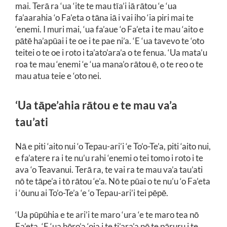
mai. Terā ra ‘ua ‘ite te mau tīa’i iā rātou ‘e ‘ua
fa’aarahia ‘o Fa’eta o tāna iā i vai iho ‘ia piri mai te
‘enemi. I muri mai, ‘ua fa’aue ‘o Fa’eta i te mau ‘aito e
pātē ha’apūai i te oe i te pae ni’a. ‘E ‘ua tavevo te ‘oto
teitei o te oe i roto i ta’ato’ara’a o te fenua. ‘Ua mata’u
roa te mau ‘enemi ‘e ‘ua mana’o rātou ē, o te reo o te
mau atua teie e ‘oto nei.
‘Ua tāpe’ahia rātou e te mau va’a
tau’ati
Nā e piti ‘aito nui ‘o Tepau-ari’i ‘e To’o-Te’a, piti ‘aito nui,
e fa’atere ra i te nu’u rahi ‘enemi o tei tomo i roto i te
ava ‘o Teavanui. Terā ra, te vai ra te mau va’a tau’ati
nō te tāpe’a i tō rātou ‘e’a. Nō te pūai o te nu’u ‘o Fa’eta
i ‘ōunu ai To’o-Te’a ‘e ‘o Tepau-ari’i tei pēpē.
‘Ua pūpūhia e te ari’i te maro ‘ura ‘e te maro tea nō
Fa’eta. ‘E ‘ua hōro’a ‘oia i te ti’ara’a nō te pāruru i te