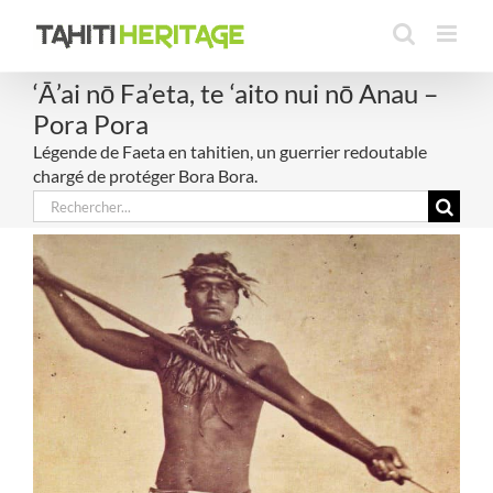
Passer
au
contenu
‘Ā’ai nō Fa’eta, te ‘aito nui nō Anau –
Pora Pora
Légende de Faeta en tahitien, un guerrier redoutable
chargé de protéger Bora Bora.
Rechercher: