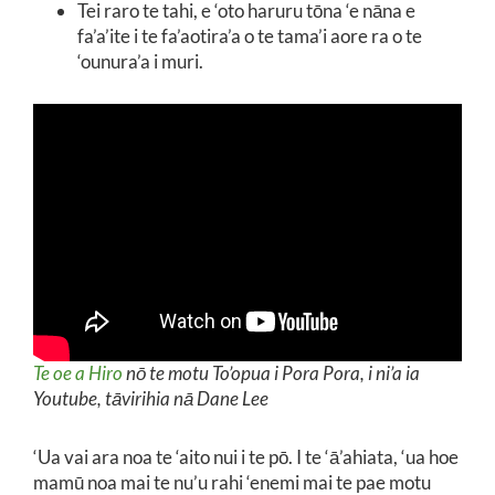
Tei raro te tahi, e ‘oto haruru tōna ‘e nāna e
fa’a’ite i te fa’aotira’a o te tama’i aore ra o te
‘ounura’a i muri.
Te oe a Hiro
nō te motu To’opua i Pora Pora, i ni’a ia
Youtube, tāvirihia nā Dane Lee
‘Ua vai ara noa te ‘aito nui i te pō. I te ‘ā’ahiata, ‘ua hoe
mamū noa mai te nu’u rahi ‘enemi mai te pae motu