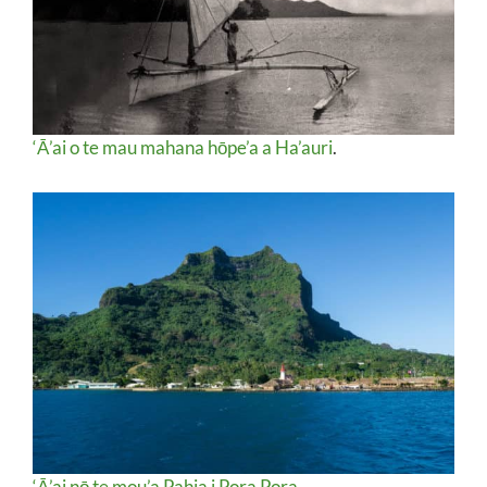
‘Ā’ai o te mau mahana hōpe’a a Ha’auri
.
‘Ā’ai nō te mou’a Pahia i Pora Pora.