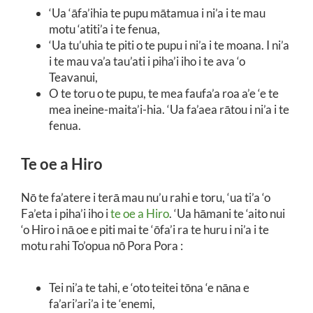
‘Ua ‘āfa’ihia te pupu mātamua i ni’a i te mau
motu ‘atiti’a i te fenua,
‘Ua tu’uhia te piti o te pupu i ni’a i te moana. I ni’a
i te mau va’a tau’ati i piha’i iho i te ava ‘o
Teavanui,
O te toru o te pupu, te mea faufa’a roa a’e ‘e te
mea ineine-maita’i-hia. ‘Ua fa’aea rātou i ni’a i te
fenua.
Te oe a Hiro
Nō te fa’atere i terā mau nu’u rahi e toru, ‘ua ti’a ‘o
Fa’eta i piha’i iho i
te oe a Hiro
. ‘Ua hāmani te ‘aito nui
‘o Hiro i nā oe e piti mai te ‘ōfa’i ra te huru i ni’a i te
motu rahi To’opua nō Pora Pora :
Tei ni’a te tahi, e ‘oto teitei tōna ‘e nāna e
fa’ari’ari’a i te ‘enemi,