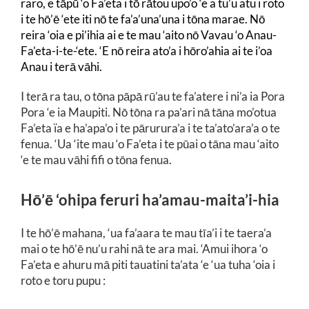
raro, e tāpū ‘o Fa’eta i tō rātou upo’o ‘e a tu’u atu i roto
i te hō’ē ‘ete iti nō te fa’a’una’una i tōna marae. Nō
reira ‘oia e pi’ihia ai e te mau ‘aito nō Vavau ‘o Anau-
Fa’eta-i-te-‘ete. ‘E nō reira ato’a i hōro’ahia ai te i’oa
Anau i terā vāhi.
I terā ra tau, o tōna pāpā rū’au te fa’atere i ni’a ia Pora
Pora ‘e ia Maupiti. Nō tōna ra pa’ari nā tāna mo’otua
Fa’eta ïa e ha’apa’o i te pārurura’a i te ta’ato’ara’a o te
fenua. ‘Ua ‘ite mau ‘o Fa’eta i te pūai o tāna mau ‘aito
‘e te mau vāhi fifi o tōna fenua.
Hō’ē ‘ohipa feruri ha’amau-maita’i-hia
I te hō’ē mahana, ‘ua fa’aara te mau tīa’i i te taera’a
mai o te hō’ē nu’u rahi nā te ara mai. ‘Amui ihora ‘o
Fa’eta e ahuru mā piti tauatini ta’ata ‘e ‘ua tuha ‘oia i
roto e toru pupu :