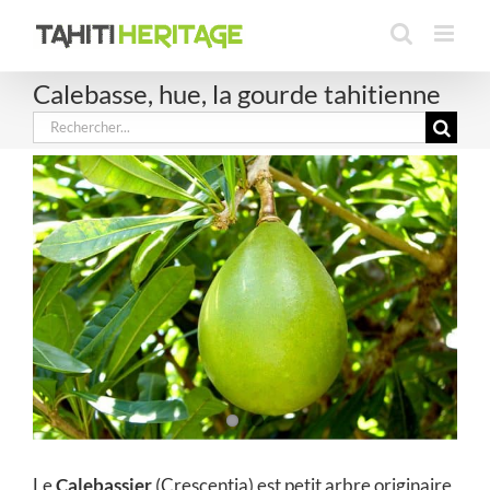
Passer
au
contenu
Calebasse, hue, la gourde tahitienne
Rechercher:
Le
Calebassier
(Crescentia) est petit arbre originaire