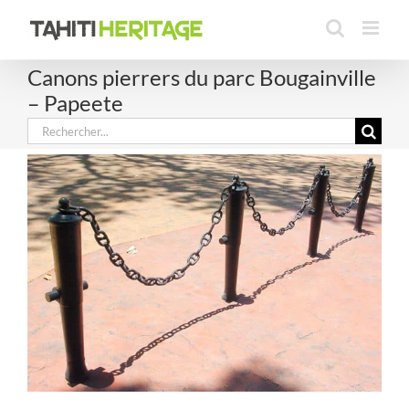
Passer
au
contenu
Canons pierrers du parc Bougainville
– Papeete
Rechercher: