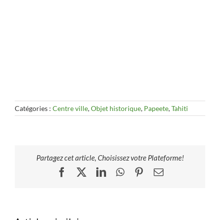
Catégories :
Centre ville
,
Objet historique
,
Papeete
,
Tahiti
Partagez cet article, Choisissez votre Plateforme!
Facebook
X
LinkedIn
WhatsApp
Pinterest
Email