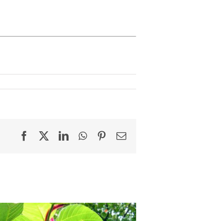
Facebook
X
LinkedIn
WhatsApp
Pinterest
Email