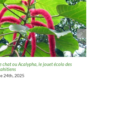
 chat ou Acalypha, le jouet écolo des
Basilic, une plante culturel
tahitiens
décembre 10th, 2025
e 24th, 2025