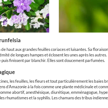
runfelsia
de haut aux grandes feuilles coriaces et luisantes. Sa floraison
émité de longues hampes et éclosent les unes après les autres. 
 puis finissent par blanchir. Elles sont doucement parfumées.
agique
ines, les feuilles, les fleurs et tout particulièrement les baies b
ndiens d’Amazonie à la fois comme une plante médicinale et c
 comme abortif, anesthésique, diurétique, emménagogue, hyper
e, les rhumatismes et la syphilis. Les chamans des tribus indienn