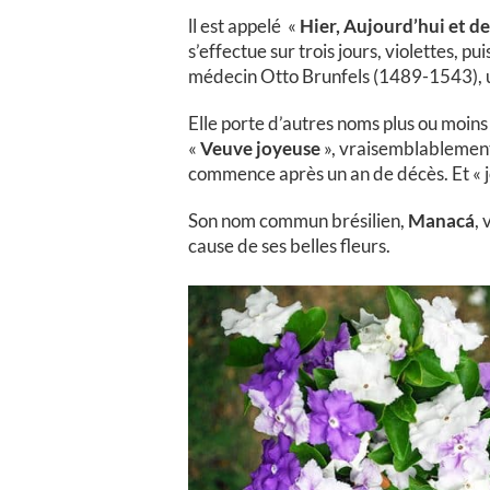
ll est appelé «
Hier, Aujourd’hui et 
s’effectue sur trois jours, violettes,
médecin Otto Brunfels (1489-1543), u
Elle porte d’autres noms plus ou moin
«
Veuve joyeuse
», vraisemblablement 
commence après un an de décès. Et « 
Son nom commun brésilien,
Manacá
, 
cause de ses belles fleurs.