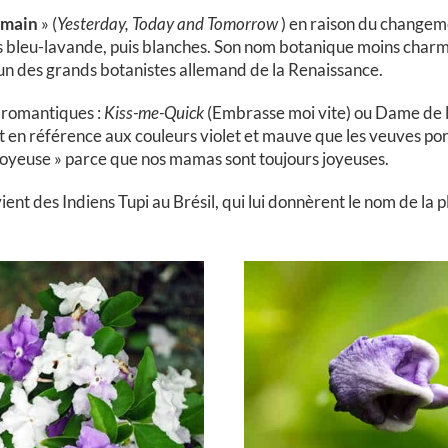
demain
» (
Yesterday, Today and Tomorrow
) en raison du changeme
 puis bleu-lavande, puis blanches. Son nom botanique moins char
n des grands botanistes allemand de la Renaissance.
s romantiques :
Kiss-me-Quick
(Embrasse moi vite) ou Dame de l
en référence aux couleurs violet et mauve que les veuves porta
joyeuse » parce que nos mamas sont toujours joyeuses.
vient des Indiens Tupi au Brésil, qui lui donnèrent le nom de la p