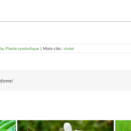
le
,
Plante symbolique
|
Mots-clés :
violet
teforme!