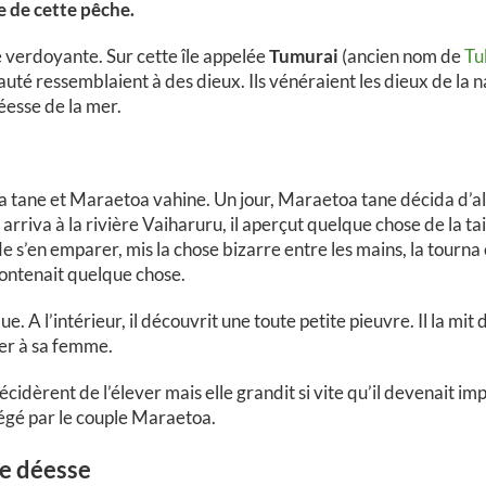
e de cette pêche.
le verdoyante. Sur cette île appelée
Tumurai
(ancien nom de
Tu
uté ressemblaient à des dieux. Ils vénéraient les dieux de la n
déesse de la mer.
oa tane et Maraetoa vahine. Un jour, Maraetoa tane décida d’a
arriva à la rivière Vaiharuru, il aperçut quelque chose de la tail
 s’en emparer, mis la chose bizarre entre les mains, la tourna e
ontenait quelque chose.
ue. A l’intérieur, il découvrit une toute petite pieuvre. Il la mi
rer à sa femme.
écidèrent de l’élever mais elle grandit si vite qu’il devenait imp
tégé par le couple Maraetoa.
le déesse