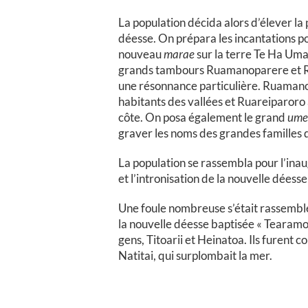
La population décida alors d’élever la
déesse. On prépara les incantations p
nouveau
marae
sur la terre Te Ha Uma
grands tambours Ruamanoparere et R
une résonnance particulière. Ruamano
habitants des vallées et Ruareiparoro a
côte. On posa également le grand
ume
graver les noms des grandes familles de
La population se rassembla pour l’in
et l’intronisation de la nouvelle déess
Une foule nombreuse s’était rassemblé
la nouvelle déesse baptisée « Tearamo
gens, Titoarii et Heinatoa. Ils furent 
Natitai, qui surplombait la mer.