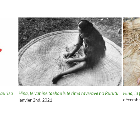
 ‘ū o
Hina, la fe
Hina, te vahine taehae ‘e te rima raverave nō Rurutu
décembre 6
janvier 2nd, 2021