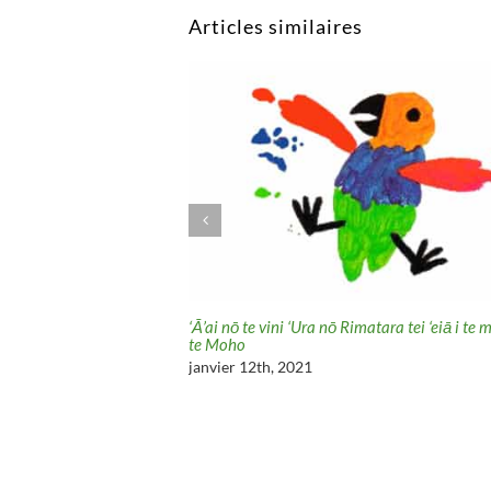
Articles similaires
ur de baleines de Rurutu
‘Ā’ai nō te vini ‘Ura nō Rimatara tei ‘eiā i te mau
te Moho
janvier 12th, 2021