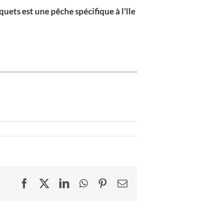
uets est une pêche spécifique à l’île
Facebook
X
LinkedIn
WhatsApp
Pinterest
Email