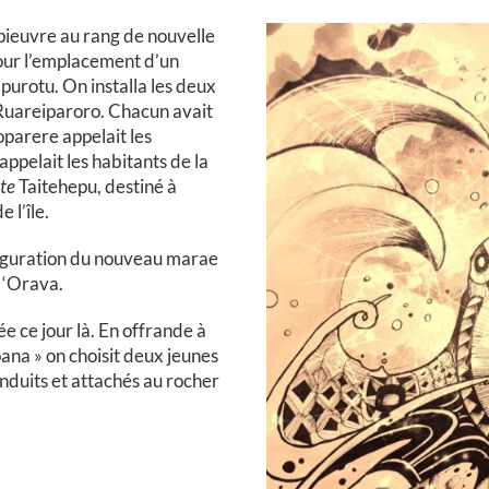
 pieuvre au rang de nouvelle
our l’emplacement d’un
purotu. On installa les deux
uareiparoro. Chacun avait
parere appelait les
ppelait les habitants de la
te
Taitehepu, destiné à
 l’île.
auguration du nouveau marae
e ‘Orava.
e ce jour là. En offrande à
ana » on choisit deux jeunes
conduits et attachés au rocher