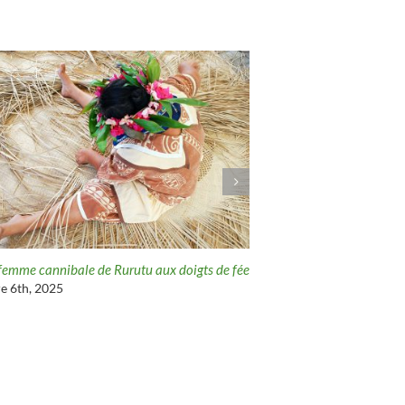
mme cannibale de Rurutu aux doigts de fée
Les tribulations des tiki Moa
th, 2025
février 18th, 2023