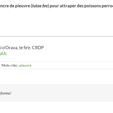
encre de pieuvre (
tutae fee
) pour attraper des poissons perroq
i o’Orava, te fe’e. CRDP
cpUc
|
Mots-clés :
pieuvre
teforme!