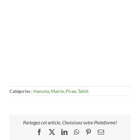
Catégories :
Hamuta
,
Mairie
,
Pirae
,
Tahiti
Partagez cet article, Choisissez votre Plateforme!
Facebook
X
LinkedIn
WhatsApp
Pinterest
Email