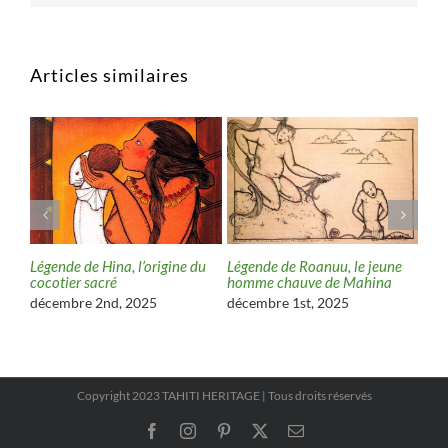
Articles similaires
,
Légende de Hina, l’origine du
Légende de Roanuu, le jeune
Lége
 la
cocotier sacré
homme chauve de Mahina
val
décembre 2nd, 2025
décembre 1st, 2025
nov
Copyright 2023 TAHITI HERITAGE | Tous droits réservés
Facebook
Instagram
Pinterest
X
Email