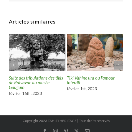
Articles similaires
oana
Suite des tribulations des tikis
Tiki Vahine ura ou l’amour
Tiki
de Raivavae au musée
interdit
pas 
Gauguin
février 1st, 2023
jan
février 16th, 2023
Copyright 2023 TAHITI HERITAGE | Tous droits réservés
Facebook
Instagram
Pinterest
X
Email