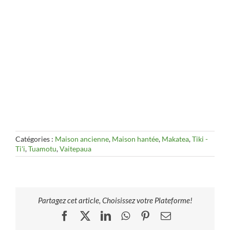
Catégories :
Maison ancienne
,
Maison hantée
,
Makatea
,
Tiki -
Ti'i
,
Tuamotu
,
Vaitepaua
Partagez cet article, Choisissez votre Plateforme!
Facebook
X
LinkedIn
WhatsApp
Pinterest
Email