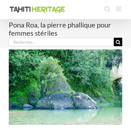
Passer
au
contenu
Pona Roa, la pierre phallique pour
femmes stériles
Rechercher: