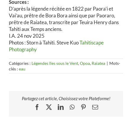
Sources :
D’après la légende récitée en 1822 par Paora’i et
Vai’au, prêtre de Bora Bora ainsi que par Paoraro,
prêtre de Raiatea, transcrite par Teuira Henry dans
Tahiti aux Temps anciens.
I.A. 24 nov 2025
Photos : Storn à Tahiti. Steve Kuo
Tahitiscape
Photography
Catégories :
Légendes îles sous le Vent
,
Opoa
,
Raiatea
|
Mots-
clés :
eau
Partagez cet article, Choisissez votre Plateforme!
Facebook
X
LinkedIn
WhatsApp
Pinterest
Email