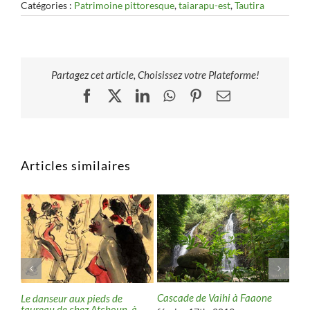
Catégories :
Patrimoine pittoresque
,
taiarapu-est
,
Tautira
Partagez cet article, Choisissez votre Plateforme!
Facebook
X
LinkedIn
WhatsApp
Pinterest
Email
Articles similaires
des
Cascade de Vaihi à Faaone
Bou
Le danseur aux pieds de
Pie
taureau de chez Atchoun, à