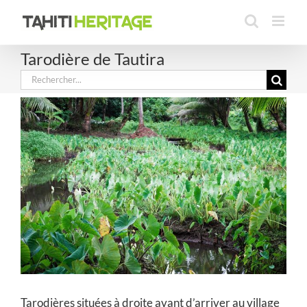
Passer
au
contenu
Tarodière de Tautira
Rechercher:
Tarodières situées à droite avant d’arriver au village