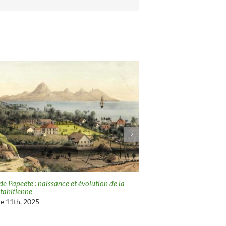
 de Papeete : naissance et évolution de la
Papeete d’antan : Motu Uta,
 tahitienne
de la baie de Papeete
e 11th, 2025
décembre 10th, 2025