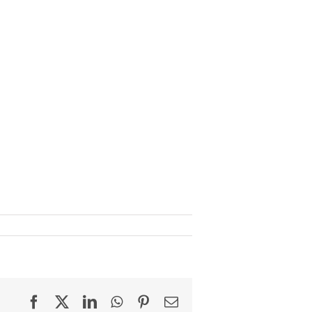
Facebook
X
LinkedIn
WhatsApp
Pinterest
Email