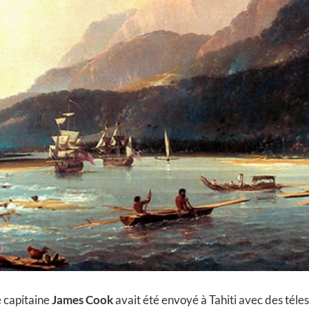
e capitaine
James Cook
avait été envoyé à Tahiti avec des téle