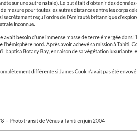
nète sur une autre natale). Le but était d’obtenir des données q
 de mesure pour toutes les autres distances entre les corps céle
i secrètement reçu l’ordre de l’Amirauté britannique d’explore
australe inconnue.
erre avait besoin d’une immense masse de terre émergée dans l
 de l’hémisphère nord. Après avoir achevé sa mission à Tahiti, 
’il baptisa Botany Bay, en raison de sa végétation luxuriante, e
re complètement différente si James Cook n’avait pas été envoyé
 Photo transit de Vénus à Tahiti en juin 2004