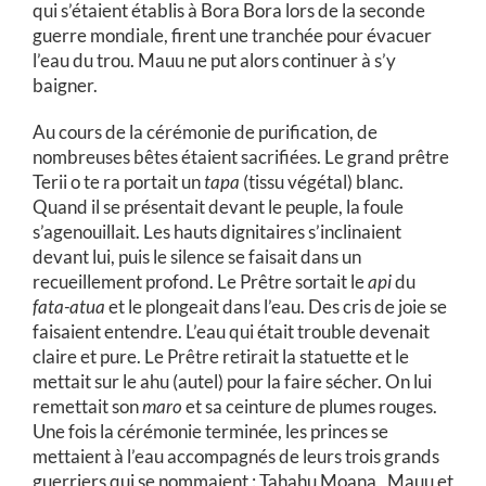
qui s’étaient établis à Bora Bora lors de la seconde
guerre mondiale, firent une tranchée pour évacuer
l’eau du trou. Mauu ne put alors continuer à s’y
baigner.
Au cours de la cérémonie de purification, de
nombreuses bêtes étaient sacrifiées. Le grand prêtre
Terii o te ra portait un
tapa
(tissu végétal) blanc.
Quand il se présentait devant le peuple, la foule
s’agenouillait. Les hauts dignitaires s’inclinaient
devant lui, puis le silence se faisait dans un
recueillement profond. Le Prêtre sortait le
api
du
fata-atua
et le plongeait dans l’eau. Des cris de joie se
faisaient entendre. L’eau qui était trouble devenait
claire et pure. Le Prêtre retirait la statuette et le
mettait sur le ahu (autel) pour la faire sécher. On lui
remettait son
maro
et sa ceinture de plumes rouges.
Une fois la cérémonie terminée, les princes se
mettaient à l’eau accompagnés de leurs trois grands
guerriers qui se nommaient : Tahahu Moana , Mauu et