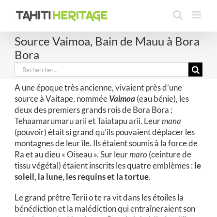
Passer
au
contenu
Source Vaimoa, Bain de Mauu à Bora
Bora
Rechercher:
A une époque très ancienne, vivaient près d’une
source à Vaitape, nommée
Vaimoa
(eau bénie), les
deux des premiers grands rois de Bora Bora :
Tehaamarumaru arii et Taiatapu arii. Leur
mana
(pouvoir) était si grand qu’ils pouvaient déplacer les
montagnes de leur île. Ils étaient soumis à la force de
Ra et au dieu « Oiseau ». Sur leur
maro
(ceinture de
tissu végétal) étaient inscrits les quatre emblèmes :
le
soleil, la lune, les requins et la tortue
.
Le grand prêtre Terii o te ra vit dans les étoiles la
bénédiction et la malédiction qui entraîneraient son