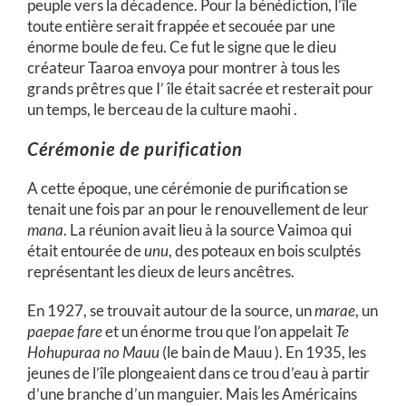
peuple vers la décadence. Pour la bénédiction, l’île
toute entière serait frappée et secouée par une
énorme boule de feu. Ce fut le signe que le dieu
créateur Taaroa envoya pour montrer à tous les
grands prêtres que I’ île était sacrée et resterait pour
un temps, le berceau de la culture maohi .
Cérémonie de purification
A cette époque, une cérémonie de purification se
tenait une fois par an pour le renouvellement de leur
mana
. La réunion avait lieu à la source Vaimoa qui
était entourée de
unu
, des poteaux en bois sculptés
représentant les dieux de leurs ancêtres.
En 1927, se trouvait autour de la source, un
marae
, un
paepae fare
et un énorme trou que l’on appelait
Te
Hohupuraa no Mauu
(le bain de Mauu ). En 1935, les
jeunes de l’île plongeaient dans ce trou d’eau à partir
d’une branche d’un manguier. Mais les Américains