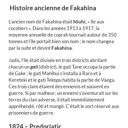
Histoire ancienne de Fakahina
L’ancien nom de Fakahina était
Niuhi,
« Ile aux
cocotiers ». Dans les années 1913 à 1917, la
moyenne annuelle de coprah tournait autour de 350
tonnes et l’île portait bien son nom ; le nom changea
par la suite et devint
Fakahina
.
Jadis, l’île était divisée en trois districts abritant
chacun un
gati
(district), le gati Tane occupa la partie
de Gake ; le gati Mahihui s’installa à Raro et à
Kereteki et le gati Tekopu habita la partie de Vàega.
Ces trois clans étaient des ennemis et souvent en
guerre. Si par malheur; un ennemi s’aventurait sur les
terres du clan adverse, il était immédiatement
appréhendé, rôti et mangé. C’était le sort réservé aux
prisonniers de guerre.
1824 – Predpriatic