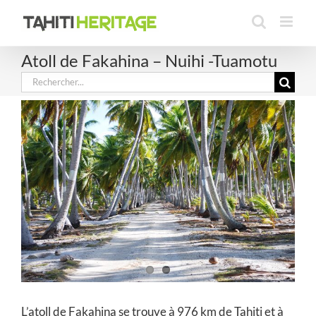
Passer
au
contenu
Atoll de Fakahina – Nuihi -Tuamotu
Rechercher:
L’atoll de Fakahina se trouve à 976 km de Tahiti et à