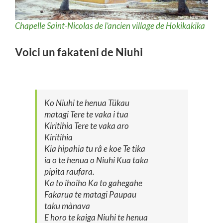
Chapelle Saint-Nicolas de l’ancien village de
Hokikakika
Voici un fakateni de Niuhi
Ko Niuhi te henua Tükau
matagi Tere te vaka i tua
Kiritihia Tere te vaka aro
Kiritihia
Kia hipahia tu râ e koe Te tika
ia o te henua o Niuhi Kua taka
pipita raufara.
Ka to ihoiho Ka to gahegahe
Fakarua te matagi Paupau
taku mànava
E horo te kaiga Niuhi te henua