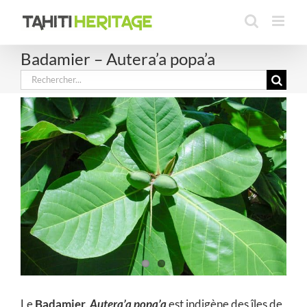
Passer
au
contenu
Badamier – Autera’a popa’a
Rechercher:
Le
Badamier,
Autera’a popa’a
est indigène des îles de