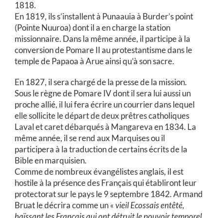
1818.
En 1819, ils s’installent à Punaauia à Burder’s point
(Pointe Nuuroa) dont il a en charge la station
missionnaire. Dans la même année, il participe à la
conversion de Pomare II au protestantisme dans le
temple de Papaoa à Arue ainsi qu’à son sacre.
En 1827, il sera chargé de la presse de la mission.
Sous le règne de Pomare IV dont il sera lui aussi un
proche allié, il lui fera écrire un courrier dans lequel
elle sollicite le départ de deux prêtres catholiques
Laval et caret débarqués à Mangareva en 1834. La
même année, il se rend aux Marquises ou il
participera à la traduction de certains écrits de la
Bible en marquisien.
Comme de nombreux évangélistes anglais, il est
hostile à la présence des Français qui établiront leur
protectorat sur le pays le 9 septembre 1842. Armand
Bruat le décrira comme un «
vieil Ecossais entêté,
haïssant les Français qui ont détruit le pouvoir temporel