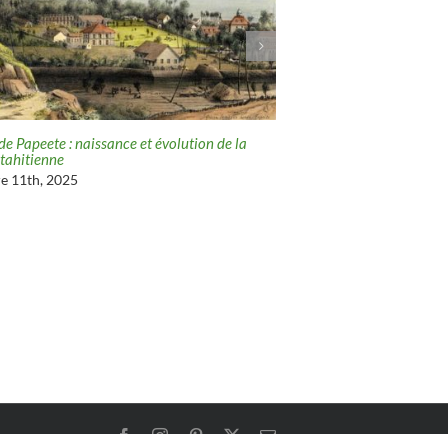
 de Papeete : naissance et évolution de la
Papeete d’antan : Motu Uta,
 tahitienne
de la baie de Papeete
e 11th, 2025
décembre 10th, 2025
Facebook
Instagram
Pinterest
X
Email