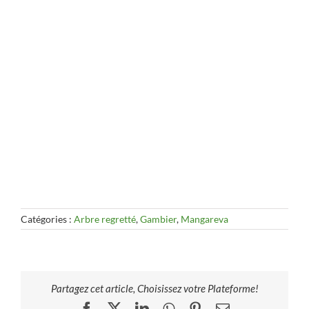
Catégories :
Arbre regretté
,
Gambier
,
Mangareva
Partagez cet article, Choisissez votre Plateforme!
Facebook
X
LinkedIn
WhatsApp
Pinterest
Email