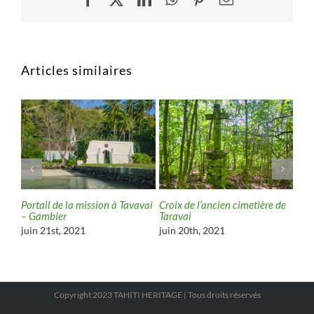
Articles similaires
 du
Portail de la mission à Tavavai
Croix de l’ancien cimetière de
‘Ina
– Gambier
Taravai
ma’o
juin 21st, 2021
juin 20th, 2021
jan
Copyright 2023 TAHITI HERITAGE | Tous droits réservés