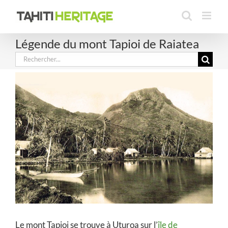
Passer
au
contenu
Légende du mont Tapioi de Raiatea
Rechercher:
Le mont Tapioi se trouve à Uturoa sur l’
île de