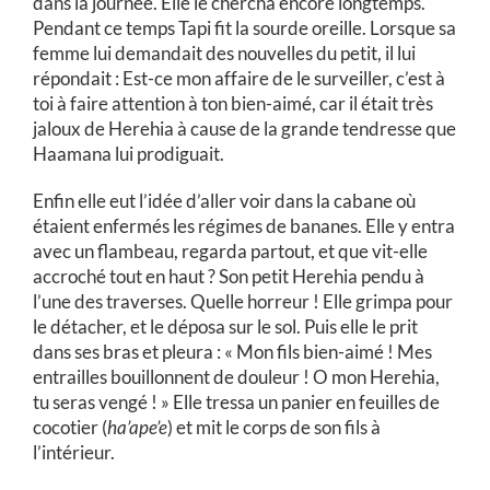
dans la journée. Elle le chercha encore longtemps.
Pendant ce temps Tapi fit la sourde oreille. Lorsque sa
femme lui demandait des nouvelles du petit, il lui
répondait : Est-ce mon affaire de le surveiller, c’est à
toi à faire attention à ton bien-aimé, car il était très
jaloux de Herehia à cause de la grande tendresse que
Haamana lui prodiguait.
Enfin elle eut l’idée d’aller voir dans la cabane où
étaient enfermés les régimes de bananes. Elle y entra
avec un flambeau, regarda partout, et que vit-elle
accroché tout en haut ? Son petit Herehia pendu à
l’une des traverses. Quelle horreur ! Elle grimpa pour
le détacher, et le déposa sur le sol. Puis elle le prit
dans ses bras et pleura : « Mon fils bien-aimé ! Mes
entrailles bouillonnent de douleur ! O mon Herehia,
tu seras vengé ! » Elle tressa un panier en feuilles de
cocotier (
ha’ape’e
) et mit le corps de son fils à
l’intérieur.