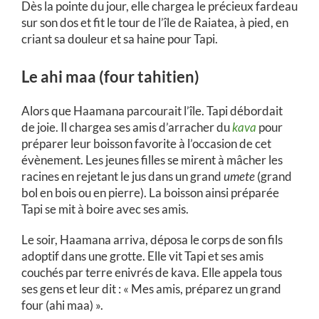
Dès la pointe du jour, elle chargea le précieux fardeau
sur son dos et fit le tour de l’île de Raiatea, à pied, en
criant sa douleur et sa haine pour Tapi.
Le ahi maa (four tahitien)
Alors que Haamana parcourait l’île. Tapi débordait
de joie. Il chargea ses amis d’arracher du
kava
pour
préparer leur boisson favorite à l’occasion de cet
évènement. Les jeunes filles se mirent à mâcher les
racines en rejetant le jus dans un grand
umete
(grand
bol en bois ou en pierre). La boisson ainsi préparée
Tapi se mit à boire avec ses amis.
Le soir, Haamana arriva, déposa le corps de son fils
adoptif dans une grotte. Elle vit Tapi et ses amis
couchés par terre enivrés de kava. Elle appela tous
ses gens et leur dit : « Mes amis, préparez un grand
four (ahi maa) ».