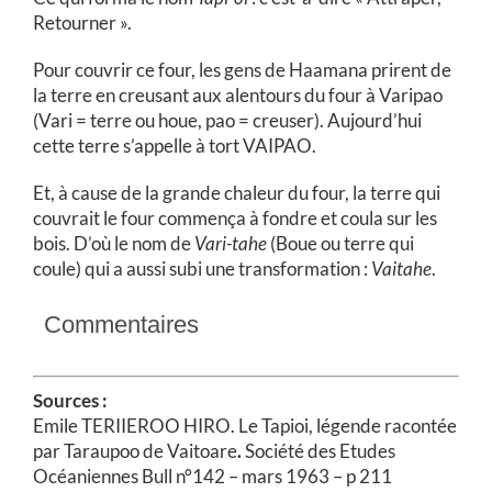
Retourner ».
Pour couvrir ce four, les gens de Haamana prirent de
la terre en creusant aux alentours du four à Varipao
(Vari = terre ou houe, pao = creuser). Aujourd’hui
cette terre s’appelle à tort VAIPAO.
Et, à cause de la grande chaleur du four, la terre qui
couvrait le four commença à fondre et coula sur les
bois. D’où le nom de
Vari-tahe
(Boue ou terre qui
coule) qui a aussi subi une transformation :
Vaitahe
.
Commentaires
Sources :
Emile TERIIEROO HIRO. Le Tapioi, légende racontée
par Taraupoo de Vaitoare
.
Société des Etudes
Océaniennes Bull n°142 – mars 1963 – p 211