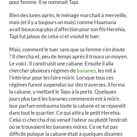
pour femme. Il se nommait Tapi.
Bien des lunes après, le ménage marchait à merveille,
mais (et il y a toujours un mais) comme Haamana
avait beaucoup plus d’affection pour son fils Herehia,
Tapi fut jaloux de celui-ci et voulut le tuer.
Mais, comment le tuer sans que sa femme s’en doute
? Il chercha et, peu de temps après il trouva un moyen.
Le voici : Il construisit une cabane. Ensuite il alla
chercher plusieurs régimes de
bananes
, les mit à
l’intérieur pour les faire mûrir. Lorsque tous ces
régimes furent suspendus sur des traverses, il ferma
la cabane, y mettant le
Tapu
à la porte. Quelques
jours plus tard les bananes commencèrent à mûrir,
leur parfum embauma toute la cabane et se répandit
dans tout le quartier. Ce qui attira le petit Herehia.
Celui-ci chercha d’où venait l’odeur ou plutôt l’endroit
où se trouvaient les bananes mûres. Ce ne fut pas
difficile puisque la cabane était à quelques dizaines