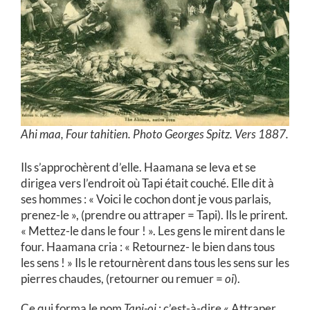
Ahi maa, Four tahitien. Photo Georges Spitz. Vers 1887.
Ils s’approchèrent d’elle. Haamana se leva et se
dirigea vers l’endroit où Tapi était couché. Elle dit à
ses hommes : « Voici le cochon dont je vous parlais,
prenez-le », (prendre ou attraper = Tapi). Ils le prirent.
« Mettez-le dans le four ! ». Les gens le mirent dans le
four. Haamana cria : « Retournez- le bien dans tous
les sens ! » Ils le retournèrent dans tous les sens sur les
pierres chaudes, (retourner ou remuer =
oi
).
Ce qui forma le nom
Tapi-oi
: c’est-à-dire « Attraper,