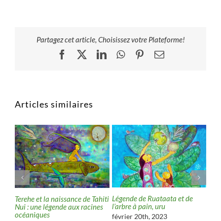
Partagez cet article, Choisissez votre Plateforme!
Facebook
X
LinkedIn
WhatsApp
Pinterest
Email
Articles similaires
Légende de Ruataata et de
‘Ā’a
Terehe et la naissance de Tahiti
ants
l’arbre à pain, uru
te t
Nui : une légende aux racines
océaniques
février 20th, 2023
jan